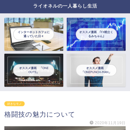
ライオネルの一人暮らし生活
インターネットカフェに
オススメ漫画 ｢FX戦士く
通っていた日々
るみちゃん｣
オススメ漫画 「ONE
オススメ漫画
OUTS」
「ONEPUNCH-MAN」
好きなモノ
格闘技の魅力について
2020年11月19日