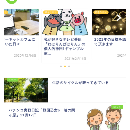
なモノ
好きなモノ
好きなモノ
ンターネットカフェに
私が好きなテレビ番組
2021年の目標を語
っていた日々
『ねほりんぱほりん』の
て頂きます
個人的神回｢ギャンブル
依...
2020年12月6日
2021年
2021年2月14日
生活のサイクルが狂ってきている
パチンコ実戦日記「戦国乙女6 暁の関
ヶ原」11月17日