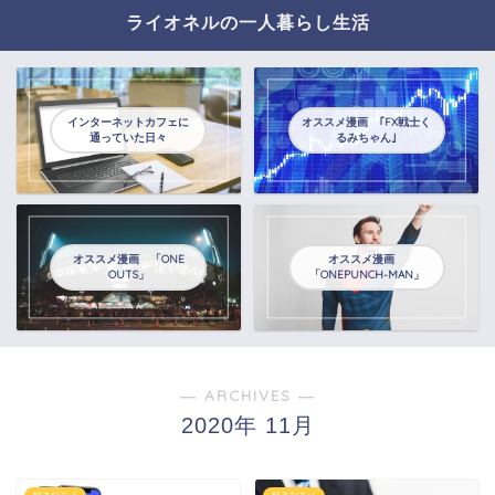
ライオネルの一人暮らし生活
インターネットカフェに
オススメ漫画 ｢FX戦士く
通っていた日々
るみちゃん｣
オススメ漫画 「ONE
オススメ漫画
OUTS」
「ONEPUNCH-MAN」
― ARCHIVES ―
2020年 11月