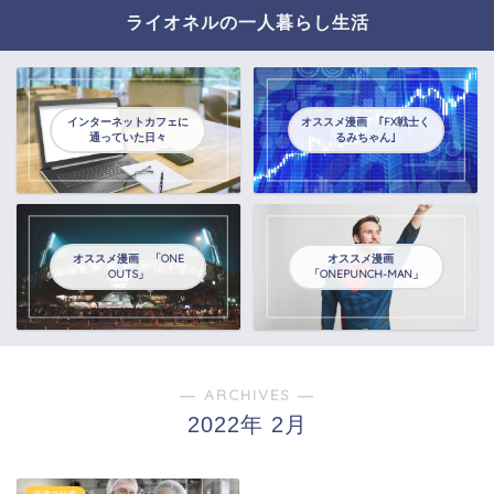
ライオネルの一人暮らし生活
インターネットカフェに
オススメ漫画 ｢FX戦士く
通っていた日々
るみちゃん｣
オススメ漫画 「ONE
オススメ漫画
OUTS」
「ONEPUNCH-MAN」
― ARCHIVES ―
2022年 2月