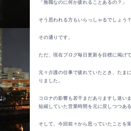
「無職なのに何か疲れることあるの？」
そう思われる方もいらっしゃるでしょう
その通りです。
ただ、現在ブログ毎日更新を目標に掲げ
元々介護の仕事で疲れていたとき、たま
りました。
コロナの影響も若干まだありますし迷い
短縮していた営業時間を元に戻しつつあ
そして、今回前々から思っていたことを