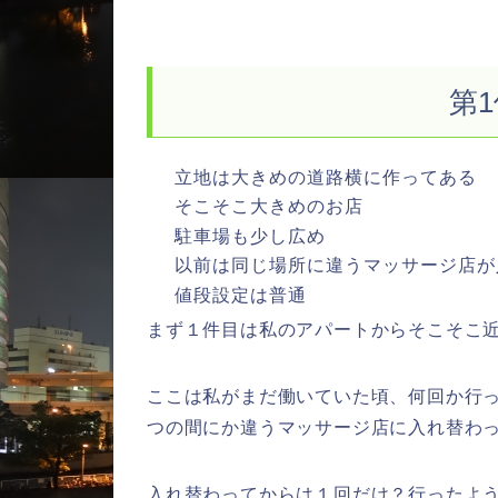
第
立地は大きめの道路横に作ってある
そこそこ大きめのお店
駐車場も少し広め
以前は同じ場所に違うマッサージ店が
値段設定は普通
まず１件目は私のアパートからそこそこ
ここは私がまだ働いていた頃、何回か行
つの間にか違うマッサージ店に入れ替わ
入れ替わってからは１回だけ？行ったよ