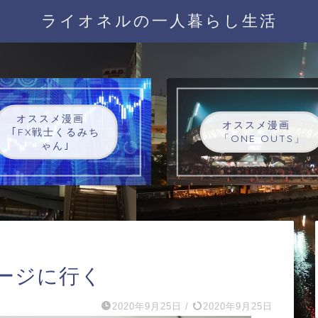
ライオネルの一人暮らし生活
オススメ漫画
オススメ漫画
｢FX戦士くるみち
「ONE OUTS」
ゃん｣
サージに行く
2020年9月25日
/
2020年9月25日