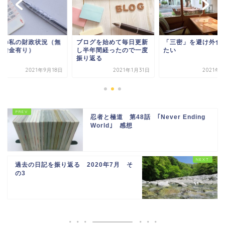
在の私の財政状況（無
ブログを始めて毎日更新
「三密」を避け外食
、借金有り）
し半年間経ったので一度
たい
振り返る
2021年9月18日
2021年1月31日
2021年
忍者と極道 第48話 ｢Never Ending
World｣ 感想
過去の日記を振り返る 2020年7月 そ
の3