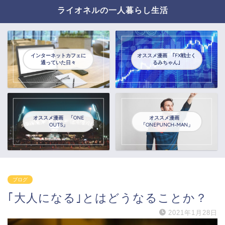
ライオネルの一人暮らし生活
インターネットカフェに
オススメ漫画 ｢FX戦士く
通っていた日々
るみちゃん｣
オススメ漫画 「ONE
オススメ漫画
OUTS」
「ONEPUNCH-MAN」
ブログ
｢大人になる｣とはどうなることか？
2021年1月28日