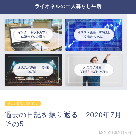
ライオネルの一人暮らし生活
インターネットカフェ
オススメ漫画 ｢FX戦士
に通っていた日々
くるみちゃん｣
オススメ漫画 「ONE
オススメ漫画
OUTS」
「ONEPUNCH-MAN」
過去の日記を振り返る
過去の日記を振り返る 2020年7月
その5
2021年2月5日