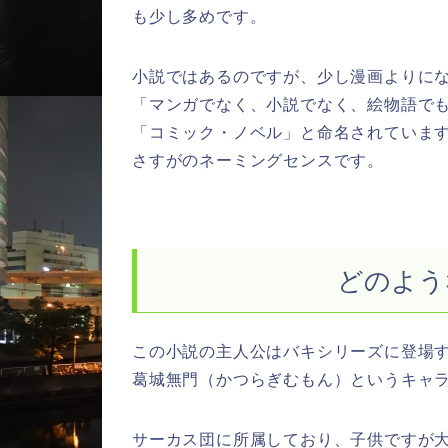
も少し多めです。
小説ではあるのですが、少し漫画よりに
「マンガでなく、小説でなく、絵物語で
「コミック・ノベル」と命名されていま
さすがのネーミングセンスです。
どのよう
この小説の主人公はバキシリーズに登場
葛城無門（かつらぎむもん）というキャ
サーカス団に所属しており、子供ですが