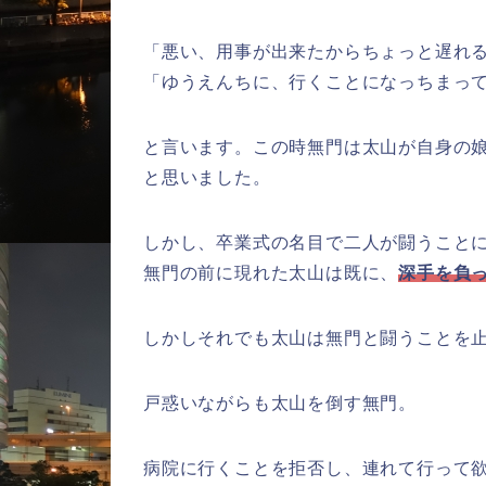
「悪い、用事が出来たからちょっと遅れ
「ゆうえんちに、行くことになっちまっ
と言います。この時無門は太山が自身の
と思いました。
しかし、卒業式の名目で二人が闘うこと
無門の前に現れた太山は既に、
深手を負
しかしそれでも太山は無門と闘うことを
戸惑いながらも太山を倒す無門。
病院に行くことを拒否し、連れて行って