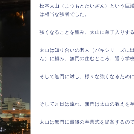
松本太山（まつもとたいざん）という巨
は相当な強者でした。
強くなることを望み、太山に弟子入りす
太山は知り合いの老人（バキシリーズに
ん）に頼み、無門の住むところ、通う学
そして無門に対し、様々な強くなるため
そして月日は流れ、無門は太山の教えを
太山は無門に最後の卒業式を提案するの