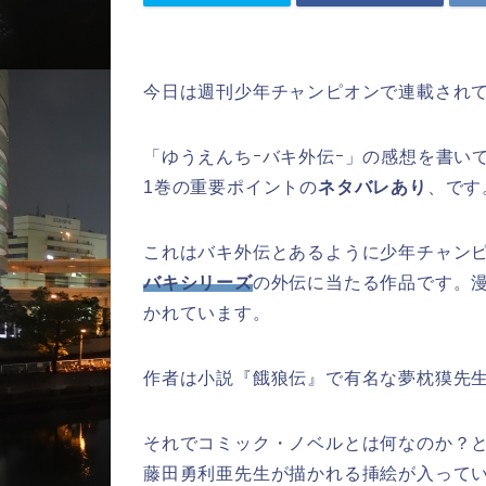
今日は週刊少年チャンピオンで連載され
「ゆうえんちｰバキ外伝ｰ」の感想を書い
1巻の重要ポイントの
ネタバレあり
、です
これはバキ外伝とあるように少年チャン
バキシリーズ
の外伝に当たる作品です。
かれています。
作者は小説『餓狼伝』で有名な夢枕獏先
それでコミック・ノベルとは何なのか？
藤田勇利亜先生が描かれる挿絵が入って