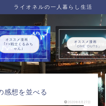
ライオネルの一人暮らし生活
オススメ漫画
オススメ漫画
｢FX戦士くるみち
「ONE OUTS」
ゃん｣
の感想を並べる
2020年8月27日