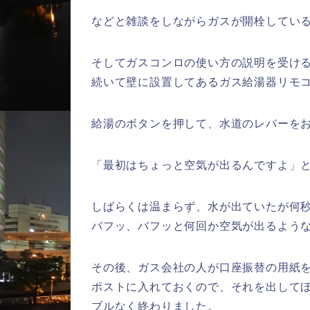
などと雑談をしながらガスが開栓してい
そしてガスコンロの使い方の説明を受け
続いて壁に設置してあるガス給湯器リモ
給湯のボタンを押して、水道のレバーを
「最初はちょっと空気が出るんですよ」
しばらくは温まらず、水が出ていたが何
バフッ、バフッと何回か空気が出るよう
その後、ガス会社の人が口座振替の用紙
ポストに入れておくので、それを出して
ブルなく終わりました。