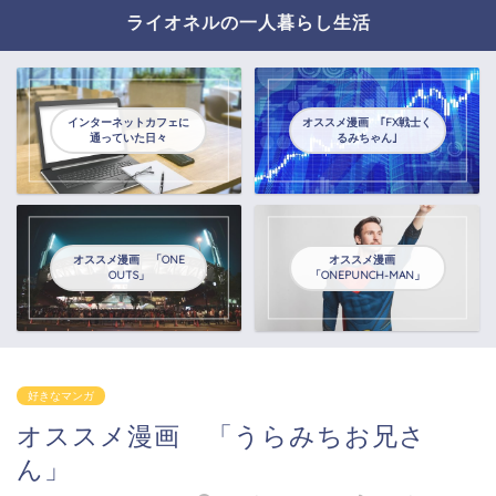
ライオネルの一人暮らし生活
インターネットカフェに
オススメ漫画 ｢FX戦士く
通っていた日々
るみちゃん｣
オススメ漫画 「ONE
オススメ漫画
OUTS」
「ONEPUNCH-MAN」
好きなマンガ
オススメ漫画 「うらみちお兄さ
ん」