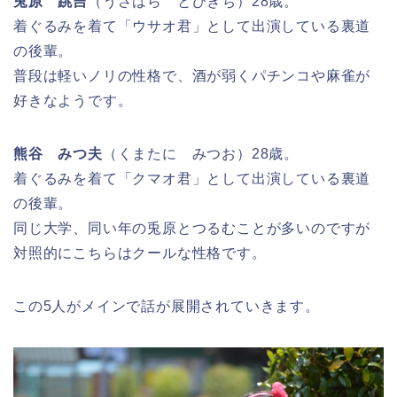
兎原 跳吉
（うさはら とびきち）28歳。
着ぐるみを着て「ウサオ君」として出演している裏道
の後輩。
普段は軽いノリの性格で、酒が弱くパチンコや麻雀が
好きなようです。
熊谷 みつ夫
（くまたに みつお）28歳。
着ぐるみを着て「クマオ君」として出演している裏道
の後輩。
同じ大学、同い年の兎原とつるむことが多いのですが
対照的にこちらはクールな性格です。
この5人がメインで話が展開されていきます。