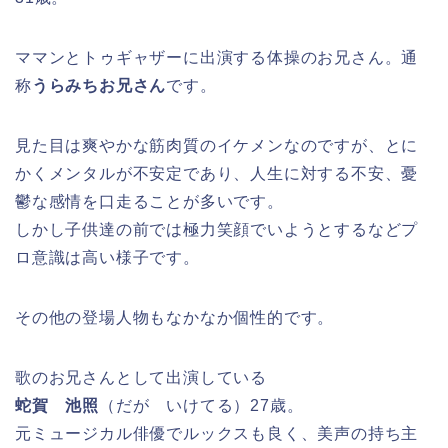
ママンとトゥギャザーに出演する体操のお兄さん。通
称
うらみちお兄さん
です。
見た目は爽やかな筋肉質のイケメンなのですが、とに
かくメンタルが不安定であり、人生に対する不安、憂
鬱な感情を口走ることが多いです。
しかし子供達の前では極力笑顔でいようとするなどプ
ロ意識は高い様子です。
その他の登場人物もなかなか個性的です。
歌のお兄さんとして出演している
蛇賀 池照
（だが いけてる）27歳。
元ミュージカル俳優でルックスも良く、美声の持ち主