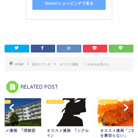
Yahoo!ショッピングで見る
HOME
好きなマンガ
オススメ漫画 「うらみちお兄さん」
RELATED POST
なマンガ
好きなマンガ
好きなマンガ
ススメ漫画 ｢淫獄団
オススメ漫画 ｢シグル
オススメ漫画「ご飯
イ｣
を裏切らない」