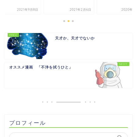
2021年9月8日
2021年2月6日
2020年1
天才か、天才でないか
オススメ漫画 「不浄を拭うひと」
プロフィール