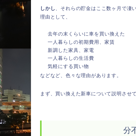
しかし
、それらの貯金はここ数ヶ月で凄
理由として、
去年の末くらいに車を買い換えた
一人暮らしの初期費用、家賃
新調した家具、家電
一人暮らしの生活費
気軽にする買い物
などなど、色々な理由があります。
まず、買い換えた新車について説明させ
分