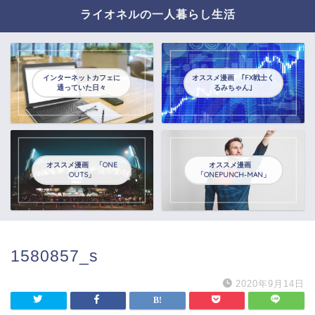
ライオネルの一人暮らし生活
インターネットカフェに
オススメ漫画 ｢FX戦士く
通っていた日々
るみちゃん｣
オススメ漫画 「ONE
オススメ漫画
OUTS」
「ONEPUNCH-MAN」
1580857_s
2020年9月14日