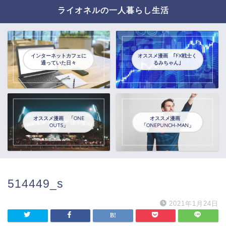
ライオネルの一人暮らし生活
インターネットカフェに
オススメ漫画 ｢FX戦士く
通っていた日々
るみちゃん｣
オススメ漫画 「ONE
オススメ漫画
OUTS」
「ONEPUNCH-MAN」
514449_s
2021年1月24日