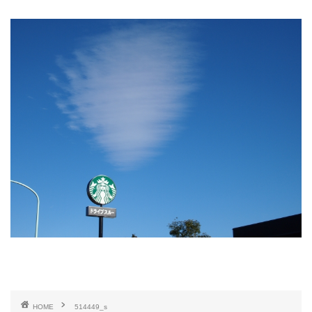
HOME
514449_s