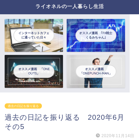
ライオネルの一人暮らし生活
インターネットカフェ
オススメ漫画 ｢FX戦士
に通っていた日々
くるみちゃん｣
オススメ漫画 「ONE
オススメ漫画
OUTS」
「ONEPUNCH-MAN」
過去の日記を振り返る
過去の日記を振り返る 2020年6月
その5
2020年11月14日