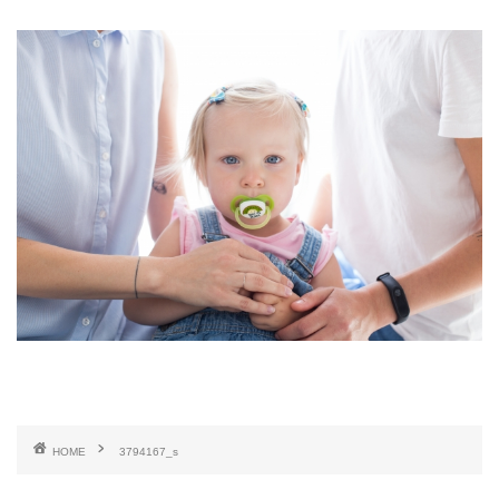
HOME
3794167_s