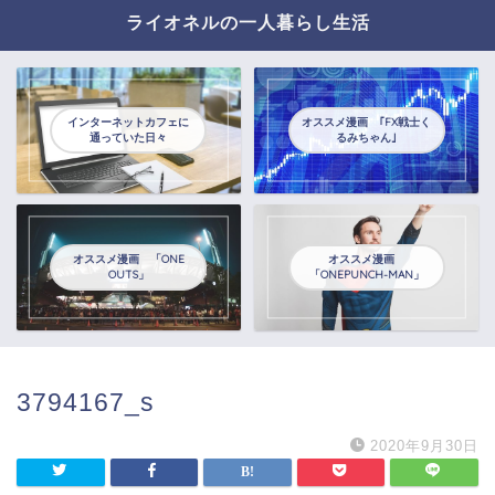
ライオネルの一人暮らし生活
インターネットカフェに
オススメ漫画 ｢FX戦士く
通っていた日々
るみちゃん｣
オススメ漫画 「ONE
オススメ漫画
OUTS」
「ONEPUNCH-MAN」
3794167_s
2020年9月30日