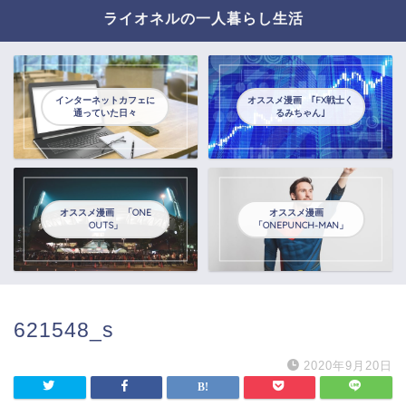
ライオネルの一人暮らし生活
インターネットカフェに
オススメ漫画 ｢FX戦士く
通っていた日々
るみちゃん｣
オススメ漫画 「ONE
オススメ漫画
OUTS」
「ONEPUNCH-MAN」
621548_s
2020年9月20日