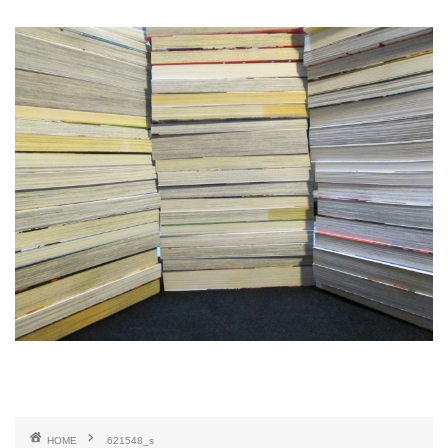
HOME
621548_s