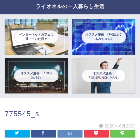
ライオネルの一人暮らし生活
インターネットカフェに
オススメ漫画 ｢FX戦士く
通っていた日々
るみちゃん｣
オススメ漫画 「ONE
オススメ漫画
OUTS」
「ONEPUNCH-MAN」
775545_s
2020年8月28日