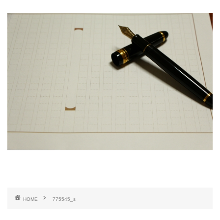
HOME
775545_s