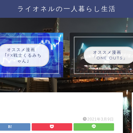
ライオネルの一人暮らし生活
オススメ漫画
オススメ漫画
｢FX戦士くるみち
「ONE OUTS」
ゃん｣
2021年3月9日