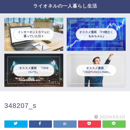
ライオネルの一人暮らし生活
インターネットカフェに
オススメ漫画 ｢FX戦士く
通っていた日々
るみちゃん｣
オススメ漫画 「ONE
オススメ漫画
OUTS」
「ONEPUNCH-MAN」
348207_s
2020年8月4日