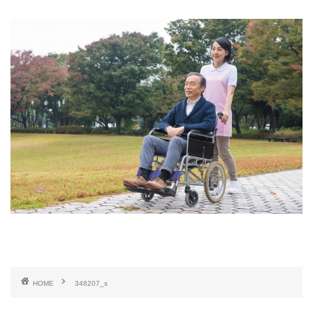
HOME
348207_s