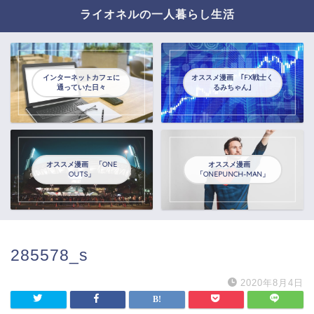
ライオネルの一人暮らし生活
インターネットカフェに
オススメ漫画 ｢FX戦士く
通っていた日々
るみちゃん｣
オススメ漫画 「ONE
オススメ漫画
OUTS」
「ONEPUNCH-MAN」
285578_s
2020年8月4日