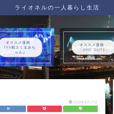
ライオネルの一人暮らし生活
オススメ漫画
オススメ漫画
｢FX戦士くるみち
「ONE OUTS」
ゃん｣
2020年9月27日