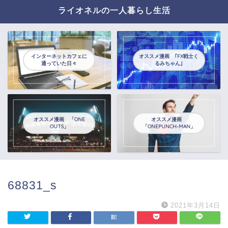
ライオネルの一人暮らし生活
インターネットカフェに
オススメ漫画 ｢FX戦士く
通っていた日々
るみちゃん｣
オススメ漫画 「ONE
オススメ漫画
OUTS」
「ONEPUNCH-MAN」
68831_s
2021年3月14日