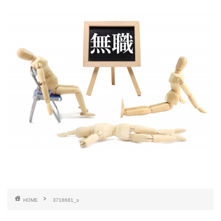
HOME
3718681_s