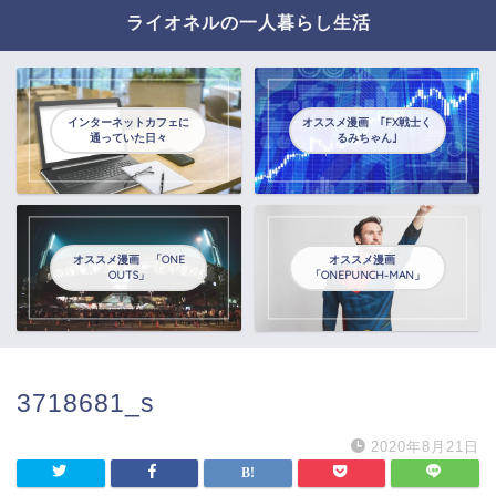
ライオネルの一人暮らし生活
インターネットカフェに
オススメ漫画 ｢FX戦士く
通っていた日々
るみちゃん｣
オススメ漫画 「ONE
オススメ漫画
OUTS」
「ONEPUNCH-MAN」
3718681_s
2020年8月21日