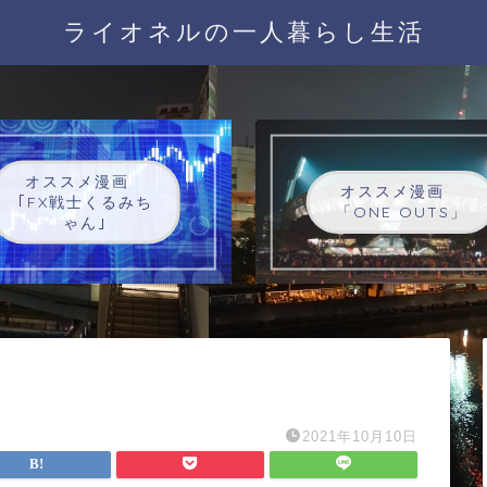
ライオネルの一人暮らし生活
オススメ漫画
オススメ漫画
｢FX戦士くるみち
「ONE OUTS」
ゃん｣
2021年10月10日