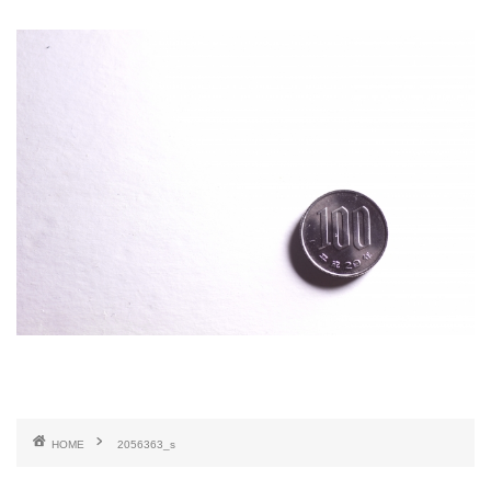
HOME
2056363_s