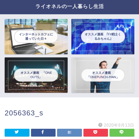
ライオネルの一人暮らし生活
インターネットカフェに
オススメ漫画 ｢FX戦士く
通っていた日々
るみちゃん｣
オススメ漫画 「ONE
オススメ漫画
OUTS」
「ONEPUNCH-MAN」
2056363_s
2020年9月13日