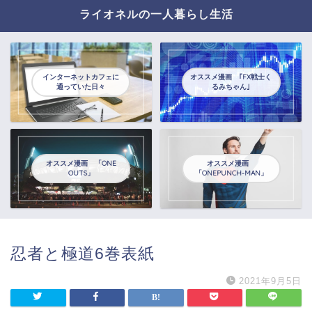
ライオネルの一人暮らし生活
インターネットカフェに
オススメ漫画 ｢FX戦士く
通っていた日々
るみちゃん｣
オススメ漫画 「ONE
オススメ漫画
OUTS」
「ONEPUNCH-MAN」
忍者と極道6巻表紙
2021年9月5日