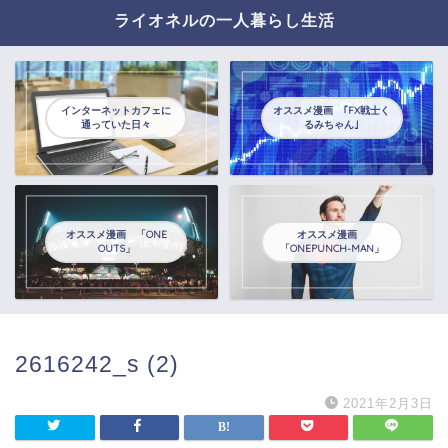
ライオネルの一人暮らし生活
インターネットカフェに
オススメ漫画 ｢FX戦士く
通っていた日々
るみちゃん｣
オススメ漫画 「ONE
オススメ漫画
OUTS」
「ONEPUNCH-MAN」
2616242_s (2)
2021年2月3日