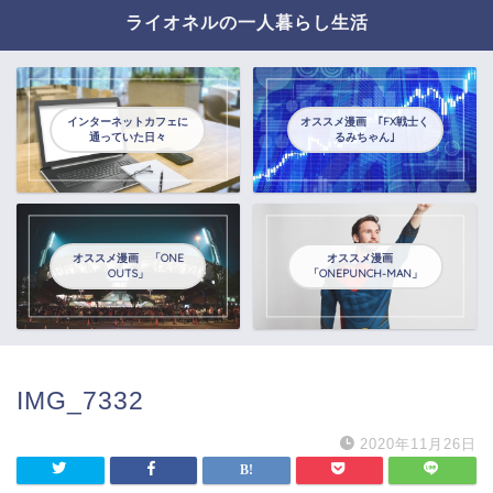
ライオネルの一人暮らし生活
インターネットカフェに
オススメ漫画 ｢FX戦士く
通っていた日々
るみちゃん｣
オススメ漫画 「ONE
オススメ漫画
OUTS」
「ONEPUNCH-MAN」
IMG_7332
2020年11月26日