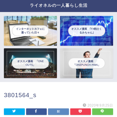
ライオネルの一人暮らし生活
インターネットカフェに
オススメ漫画 ｢FX戦士く
通っていた日々
るみちゃん｣
オススメ漫画 「ONE
オススメ漫画
OUTS」
「ONEPUNCH-MAN」
3801564_s
2020年9月25日