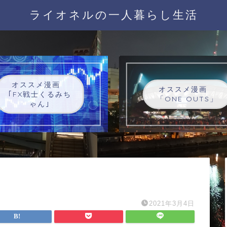
ライオネルの一人暮らし生活
オススメ漫画
オススメ漫画
｢FX戦士くるみち
「ONE OUTS」
ゃん｣
2021年3月4日