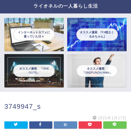
ライオネルの一人暮らし生活
インターネットカフェに
オススメ漫画 ｢FX戦士く
通っていた日々
るみちゃん｣
オススメ漫画 「ONE
オススメ漫画
OUTS」
「ONEPUNCH-MAN」
3749947_s
2021年1月17日