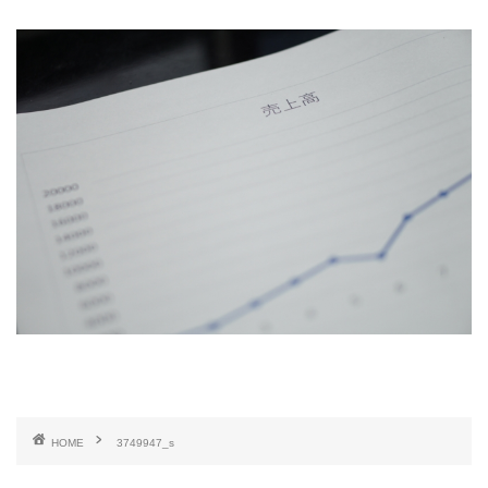
HOME
3749947_s