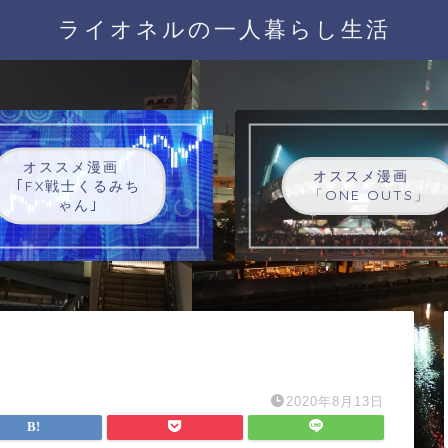
ライオネルの一人暮らし生活
オススメ漫画
オススメ漫画
｢FX戦士くるみち
「ONE OUTS」
ゃん｣
2020年8月13日