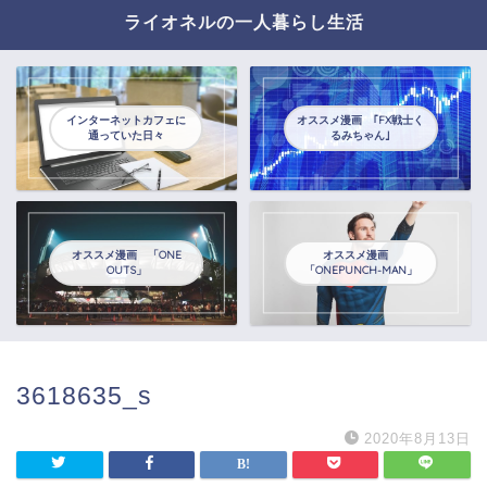
ライオネルの一人暮らし生活
インターネットカフェに
オススメ漫画 ｢FX戦士く
通っていた日々
るみちゃん｣
オススメ漫画 「ONE
オススメ漫画
OUTS」
「ONEPUNCH-MAN」
3618635_s
2020年8月13日