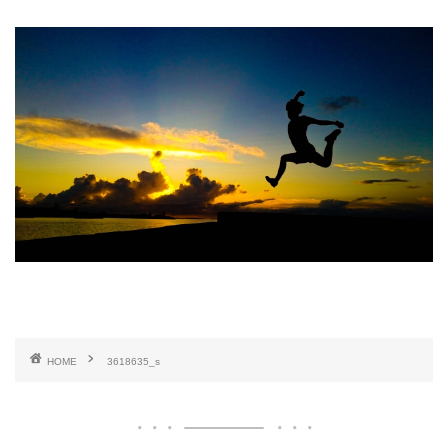
HOME
3618635_s