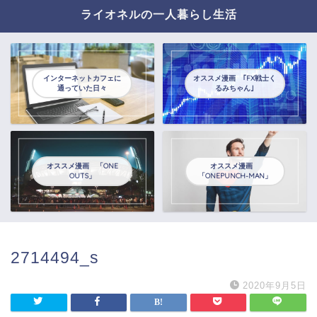
ライオネルの一人暮らし生活
インターネットカフェに
オススメ漫画 ｢FX戦士く
通っていた日々
るみちゃん｣
オススメ漫画 「ONE
オススメ漫画
OUTS」
「ONEPUNCH-MAN」
2714494_s
2020年9月5日