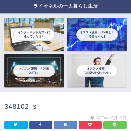
ライオネルの一人暮らし生活
インターネットカフェに
オススメ漫画 ｢FX戦士く
通っていた日々
るみちゃん｣
オススメ漫画 「ONE
オススメ漫画
OUTS」
「ONEPUNCH-MAN」
348102_s
2020年10月19日