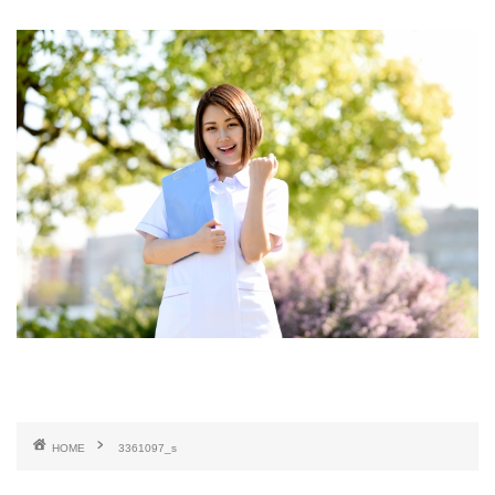
HOME
3361097_s