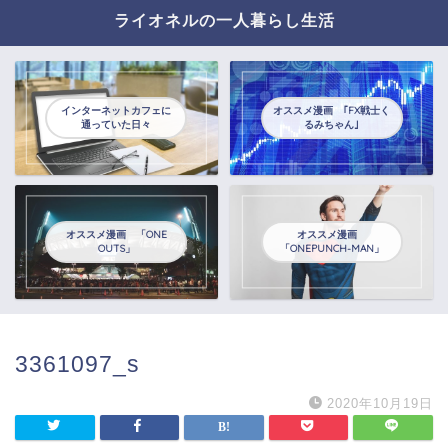
ライオネルの一人暮らし生活
インターネットカフェに
オススメ漫画 ｢FX戦士く
通っていた日々
るみちゃん｣
オススメ漫画 「ONE
オススメ漫画
OUTS」
「ONEPUNCH-MAN」
3361097_s
2020年10月19日