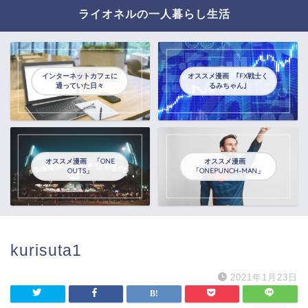
ライオネルの一人暮らし生活
インターネットカフェに
オススメ漫画 ｢FX戦士く
通っていた日々
るみちゃん｣
オススメ漫画 「ONE
オススメ漫画
OUTS」
「ONEPUNCH-MAN」
kurisuta1
2021年1月23日