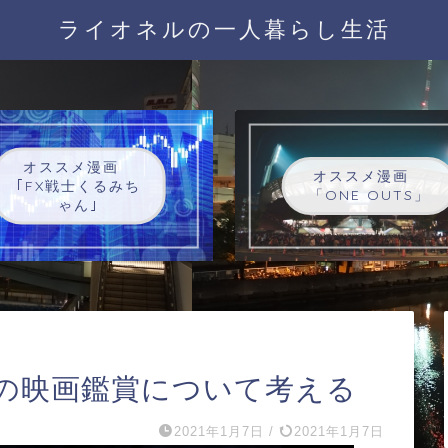
ライオネルの一人暮らし生活
オススメ漫画
オススメ漫画
｢FX戦士くるみち
「ONE OUTS」
ゃん｣
の映画鑑賞について考える
2021年1月7日
/
2021年1月7日