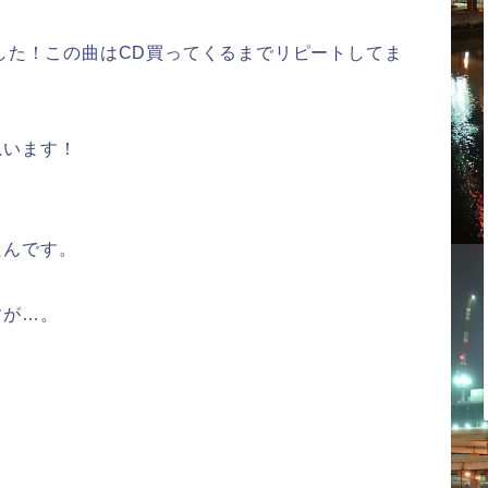
でした！この曲はCD買ってくるまでリピートしてま
思います！
たんです。
すが…。