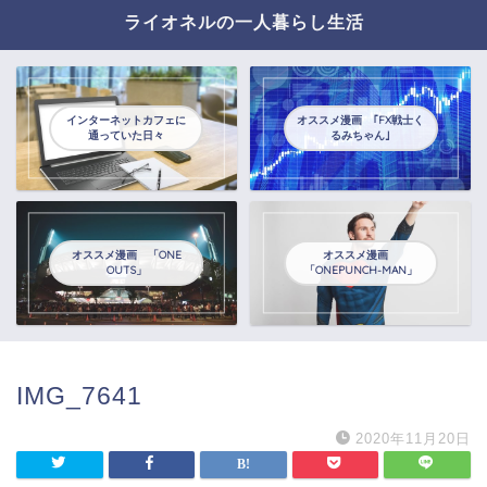
ライオネルの一人暮らし生活
インターネットカフェに
オススメ漫画 ｢FX戦士く
通っていた日々
るみちゃん｣
オススメ漫画 「ONE
オススメ漫画
OUTS」
「ONEPUNCH-MAN」
IMG_7641
2020年11月20日