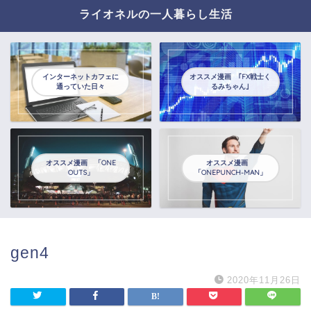
ライオネルの一人暮らし生活
インターネットカフェに
オススメ漫画 ｢FX戦士く
通っていた日々
るみちゃん｣
オススメ漫画 「ONE
オススメ漫画
OUTS」
「ONEPUNCH-MAN」
gen4
2020年11月26日