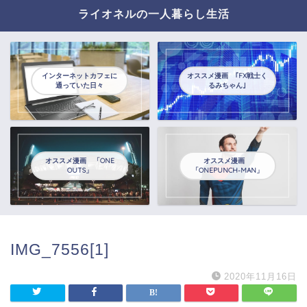
ライオネルの一人暮らし生活
インターネットカフェに
オススメ漫画 ｢FX戦士く
通っていた日々
るみちゃん｣
オススメ漫画 「ONE
オススメ漫画
OUTS」
「ONEPUNCH-MAN」
IMG_7556[1]
2020年11月16日