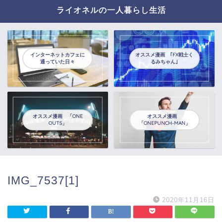
ライオネルの一人暮らし生活
インターネットカフェに
オススメ漫画 ｢FX戦士く
通っていた日々
るみちゃん｣
オススメ漫画 「ONE
オススメ漫画
OUTS」
「ONEPUNCH-MAN」
IMG_7537[1]
2020年11月16日