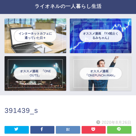
ライオネルの一人暮らし生活
インターネットカフェに
オススメ漫画 ｢FX戦士く
通っていた日々
るみちゃん｣
オススメ漫画 「ONE
オススメ漫画
OUTS」
「ONEPUNCH-MAN」
391439_s
2020年8月26日