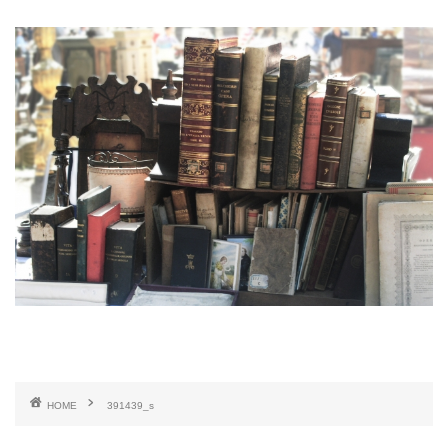
HOME
391439_s