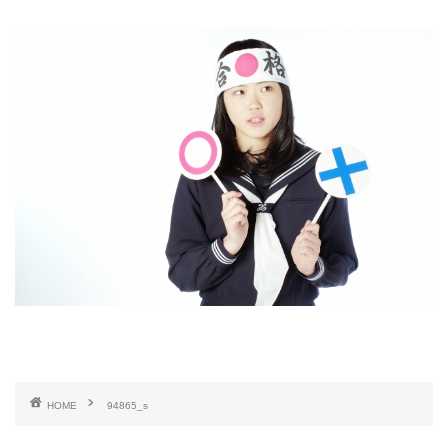
HOME
94865_s