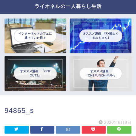
ライオネルの一人暮らし生活
インターネットカフェに
オススメ漫画 ｢FX戦士く
通っていた日々
るみちゃん｣
オススメ漫画 「ONE
オススメ漫画
OUTS」
「ONEPUNCH-MAN」
94865_s
2020年9月9日