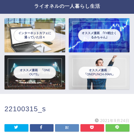
ライオネルの一人暮らし生活
インターネットカフェに
オススメ漫画 ｢FX戦士く
通っていた日々
るみちゃん｣
オススメ漫画 「ONE
オススメ漫画
OUTS」
「ONEPUNCH-MAN」
22100315_s
2021年9月24日