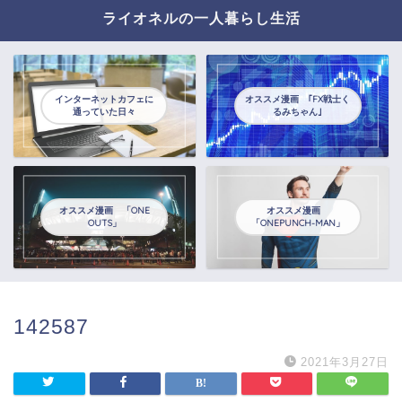
ライオネルの一人暮らし生活
インターネットカフェに
オススメ漫画 ｢FX戦士く
通っていた日々
るみちゃん｣
オススメ漫画 「ONE
オススメ漫画
OUTS」
「ONEPUNCH-MAN」
142587
2021年3月27日