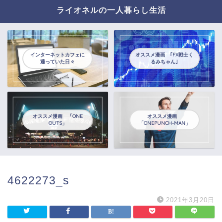
ライオネルの一人暮らし生活
インターネットカフェに
オススメ漫画 ｢FX戦士く
通っていた日々
るみちゃん｣
オススメ漫画 「ONE
オススメ漫画
OUTS」
「ONEPUNCH-MAN」
4622273_s
2021年3月20日